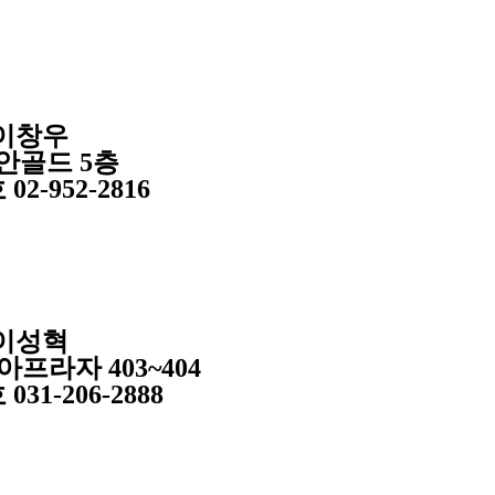
이창우
안골드 5층
호
02-952-2816
이성혁
프라자 403~404
호
031-206-2888