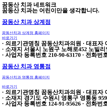
Skip
꿈동산 치과 네트워크
to
꿈동산 치과는 어린이만을 생각합니다.
content
꿈동산 치과 상계점
꿈동산치과 상계점 홈페이지
바로가기
·
의료기관명칭
꿈동산치과의원 ·
대표자
·
소재지
서울시 노원구 노해로452 노빌리
·
사업자 등록번호
210-90-63170 ·
전화번
꿈동산 치과 영통점
꿈동산치과 영통점 홈페이지
바로가기
·
의료기관명칭
꿈동산치과의원 ·
대표자
·
소재지
경기도 수원시 영통구 영통동 959-
·
사업자 등록번호
124-91-95626 ·
전화번