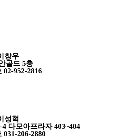
이창우
안골드 5층
호
02-952-2816
이성혁
4 다모아프라자 403~404
호
031-206-2880